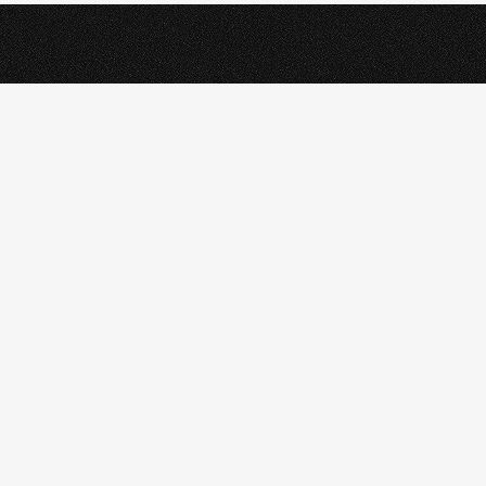
KONTAKTIERE UNS
.
Unser Team steht dir zur Seite.
FÜR HÄNDLER
FÜR BRANDS
FÜR DEN VERTRIEB
FÜR ENDKUNDEN