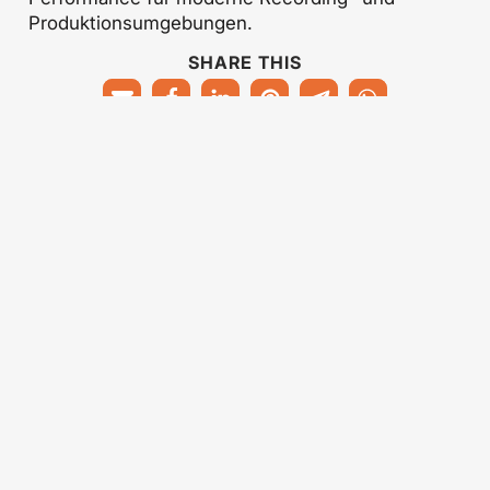
Produktionsumgebungen.
SHARE THIS
KONTAKTIERE UNS
.
Unser Team steht dir zur Seite.
FÜR HÄNDLER
FÜR BRANDS
FÜR DEN VERTRIEB